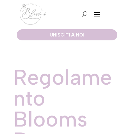
UNISCITI A NOI
Regolame
nto
Blooms