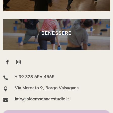
BENESSERE
+ 39 328 656 4565

Via Mercato 9, Borgo Valsugana

info@bloomsdancestudio.it
